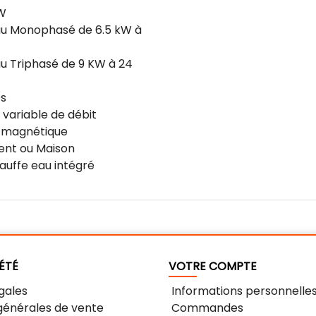
W
au Monophasé de 6.5 kW à
u Triphasé de 9 KW à 24
s
 variable de débit
e magnétique
nt ou Maison
auffe eau intégré
ÉTÉ
VOTRE COMPTE
gales
Informations personnelle
générales de vente
Commandes